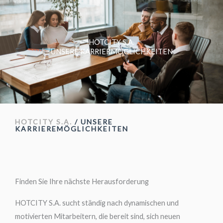
Zum
Sprache
Inhalt
auswählen
springen
HOTCITY S.A.
UNSERE KARRIERMÖGLICHKEITEN
HOTCITY S.A.
/ UNSERE
KARRIEREMÖGLICHKEITEN
Finden Sie Ihre nächste Herausforderung
HOTCITY S.A. sucht ständig nach dynamischen und
motivierten Mitarbeitern, die bereit sind, sich neuen