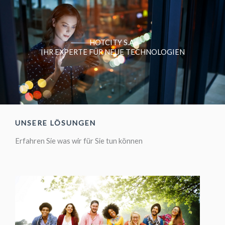
Zum
Sprache
Inhalt
auswählen
springen
HOTCITY S.A.
IHR EXPERTE FÜR NEUE TECHNOLOGIEN
UNSERE LÖSUNGEN
Erfahren Sie was wir für Sie tun können